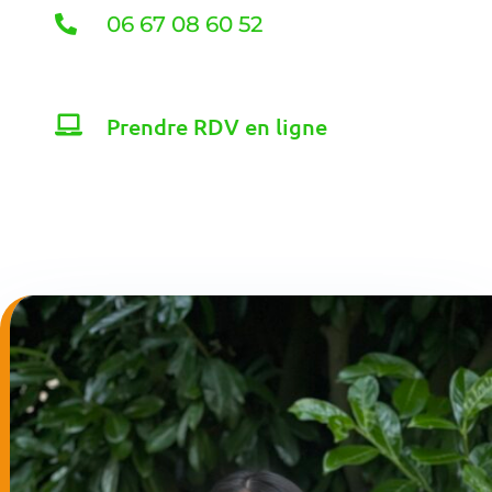
06 67 08 60 52

Prendre RDV en ligne
